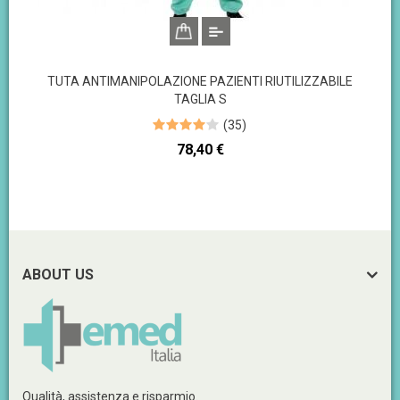
TUTA ANTIMANIPOLAZIONE PAZIENTI RIUTILIZZABILE
TAGLIA S
(
35
)
Prezzo
78,40 €
ABOUT US
Qualità, assistenza e risparmio.