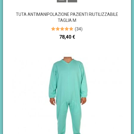
TUTA ANTIMANIPOLAZIONE PAZIENTI RIUTILIZZABILE
TAGLIA M
(
34
)
Prezzo
78,40 €