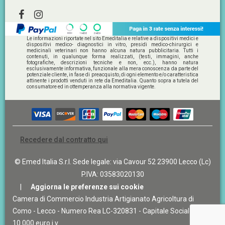
Le informazioni riportate nel sito Emeditalia e relative a dispositivi medici e
dispositivi medico- diagnostici in vitro, presidi medico-chirurgici e
medicinali veterinari non hanno alcuna natura pubblicitaria. Tutti i
contenuti, in qualunque forma realizzati, (testi, immagini, anche
fotografiche, descrizioni tecniche e non, ecc.), hanno natura
esclusivamente informativa, funzionale alla mera conoscenza da parte del
potenziale cliente, in fase di preacquisto, di ogni elemento e/o caratteristica
attinente i prodotti venduti in rete da Emeditalia. Quanto sopra a tutela del
consumatore ed in ottemperanza alla normativa vigente.
Recedere dal contratto qui
© Emed Italia S.r.l.
Sede legale: via Cavour 52 23900 Lecco (Lc)
P.IVA: 03583020130
|
Aggiorna le preferenze sui cookie
Camera di Commercio Industria Artigianato Agricoltura di
Como - Lecco - Numero Rea LC-320831 - Capitale Sociale
10.000 euro i.v.