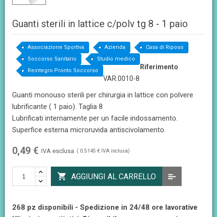
Guanti sterili in lattice c/polv tg 8 - 1 paio
Associazione Sportiva
Azienda
Casa di Riposo
Soccorso Sanitario
Studio medico
Riferimento
Reintegro Pronto Soccorso
VAR.0010-8
Guanti monouso sterili per chirurgia in lattice con polvere
lubrificante ( 1 paio). Taglia 8
Lubrificati internamente per un facile indossamento.
Superfice esterna microruvida antiscivolamento.
0,49 €
IVA esclusa
( 0.5145 € IVA inclusa)

AGGIUNGI AL CARRELLO
268 pz disponibili - Spedizione in 24/48 ore lavorative