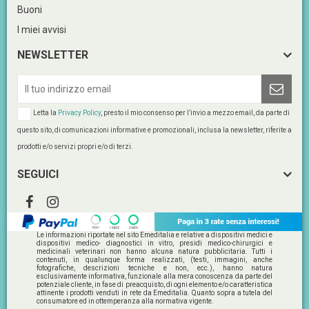
Buoni
I miei avvisi
NEWSLETTER
Letta la
Privacy Policy
, presto il mio consenso per l’invio a mezzo email, da parte di
questo sito, di comunicazioni informative e promozionali, inclusa la newsletter, riferite a
prodotti e/o servizi propri e/o di terzi.
SEGUICI
Le informazioni riportate nel sito Emeditalia e relative a dispositivi medici e
dispositivi medico- diagnostici in vitro, presidi medico-chirurgici e
medicinali veterinari non hanno alcuna natura pubblicitaria. Tutti i
contenuti, in qualunque forma realizzati, (testi, immagini, anche
fotografiche, descrizioni tecniche e non, ecc.), hanno natura
esclusivamente informativa, funzionale alla mera conoscenza da parte del
potenziale cliente, in fase di preacquisto, di ogni elemento e/o caratteristica
attinente i prodotti venduti in rete da Emeditalia. Quanto sopra a tutela del
consumatore ed in ottemperanza alla normativa vigente.